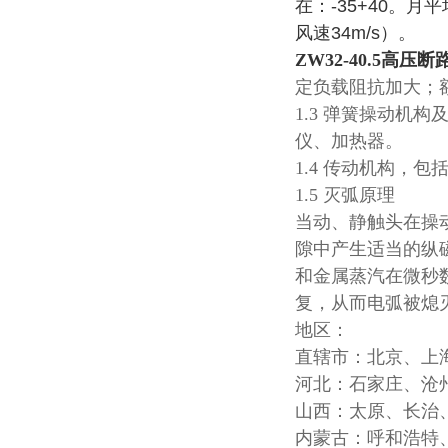
在：-35+40。
风速34m/s）。
ZW32-40.5高压断
定负载阻抗加大；
1.3 弹簧操动
仪、加热器。
1.4 传动机构
1.5 灭弧原理
当动、静触头在操
隙中产生适当的纵
和金属蒸汽在微秒
复，从而电弧被熄
地区：
直辖市：北京、上
河北：石家庄、沧
山西：太原、长治
内蒙古：呼和浩特