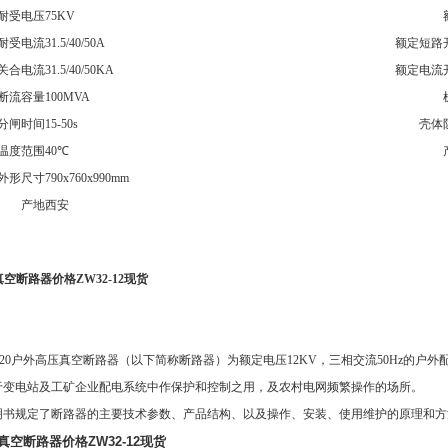
耐受电压
75KV
耐受电流
31.5/40/50A
额定短路
关合电流
31.5/40/50KA
额定电流
断流容量
100MVA
分闸时间
15-50s
壳体
温度范围
40℃
外形尺寸
790x760x990mm
产地
西安
真空断路器价格ZW32-12现货
/630-20户外高压真空断路器（以下简称断路器）为额定电压12KV，三相交流50H
于变电站及工矿企业配电系统中作保护和控制之用，及农村电网频繁操作的场所。
明书规定了断路器的主要技术参数、产品结构、以及操作、安装、使用维护的原理和方
压真空断路器价格ZW32-12现货