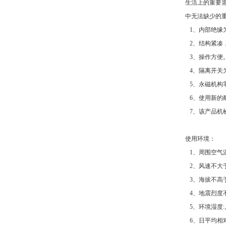
生活上的重要
中无法缺少的
1、内部绝缘
2、结构紧凑
3、操作方便
4、隔离开关
5、永磁机构
6、使用新的
7、该产品机
使用环境：
1、周围空气温
2、风速不大于3
3、海拔不高于2
4、地震烈度
5、环境湿度:
6、日平均相对