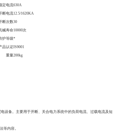
额定电流
630A
开断电流
12.5/1620KA
开断次数
30
机械寿命
10000次
防护等级
*
产品认证
IS9001
重量
200kg
z的户外配电设备。主要用于开断、关合电力系统中的负荷电流、过载电流及短
法等内容。