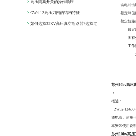
么呢？它又有什么使用优势呢？
高压隔离开关的操作顺序
雷电冲击
GW4-12高压刀闸的结构特征
额定峰值
额定短路
如何选择35KV高压真空断路器?选择过
额定
程中要注意哪些问题?
固有
工作
苏州10kv高压
：
概述：
ZW32-12
路电流。适用
本安装使用说
10kv高
苏州