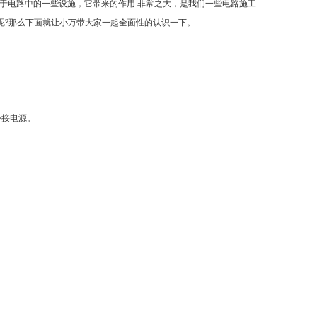
于电路中的一些设施，它带来的作用 非常之大，是我们一些电路施工
么呢?那么下面就让小万带大家一起全面性的认识一下。
外接电源。