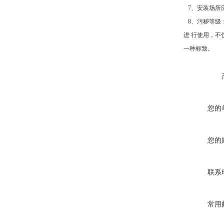
7、安装场所
8、污秽等级：
进 行使用，
一种标致。
您的
您的
联系
常用