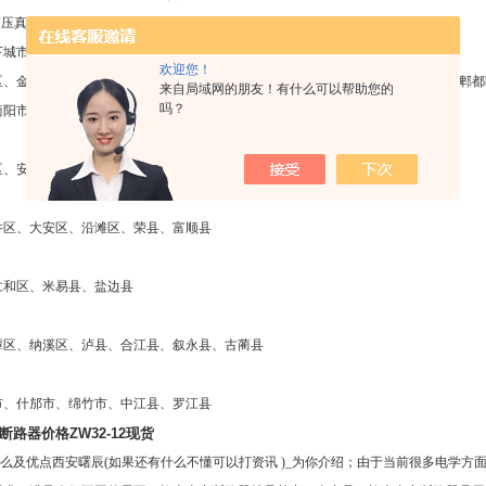
2高压真空断路器
下城市服务成都市
欢迎您！
区、金牛区、武侯区、成华区、青白江区、龙泉驿区、新都区、温江区、双流区、郫都
来自局域网的朋友！有什么可以帮助您的
吗？
简阳市
区、安州区、梓潼县、三台县、盐亭县、平武县、江油市、北川羌族自治县
井区、大安区、沿滩区、荣县、富顺县
仁和区、米易县、盐边县
潭区、纳溪区、泸县、合江县、叙永县、古蔺县
市、什邡市、绵竹市、中江县、罗江县
空断路器价格ZW32-12现货
么及优点西安曙辰(如果还有什么不懂可以打资讯 )_为你介绍；由于当前很多电学方