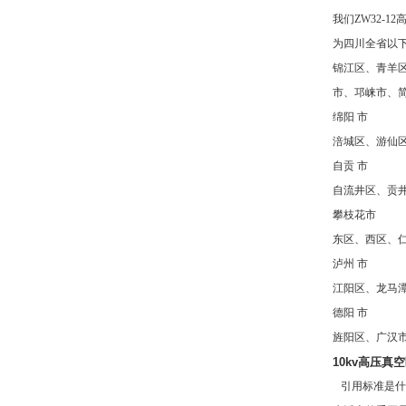
我们ZW32-1
为四川全省以
锦江区、青羊
市、邛崃市、
绵阳 市
涪城区、游仙
自贡 市
自流井区、贡
攀枝花市
东区、西区、
泸州 市
江阳区、龙马
德阳 市
旌阳区、广汉
10kv高压真
引用标准是什