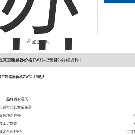
点击放大
高压真空断路器价格ZW32-12现货
的详细资料：
真空断路器价格ZW32-12现货
品牌
西安曙辰
灭弧方式
真空断路器
安装地点
户外
加工定制
是
额定电压
12KV
工频