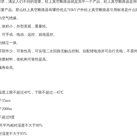
需求，满足人们不同的需要。柱上真空断路器就是其中一个产品，柱上真空断路器是用
重要产品。那么柱上真空断路器有哪些优点?10kV户外柱上真空断路器引用标准是什
为空气绝缘。
，体积小，外型美观，重量轻。
。可手动、电动、远控、就地遥控。
为独立一体。
零部件少，可靠性高，可实现二次回路无触点控制。自配锂电池并可自行充电，不需
耐磨材料，使机构可靠性提高。
械寿命高。
度上限不超过40℃，下限不超过—45℃
5m/s
000m
不超过8度
月平均相对湿度不大于90%
湿度不大于95%