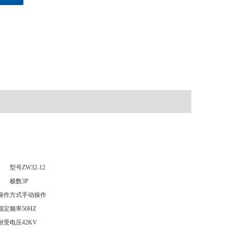
型号
ZW32-12
极数
3P
操作方式
手动操作
额定频率
50HZ
耐受电压
42KV