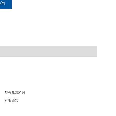
咨询
型号
JLSZV-10
产地
西安