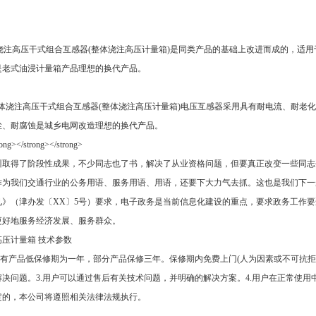
0整体浇注高压干式组合互感器(整体浇注高压计量箱)是同类产品的基础上改进而成的，适用
是老式油浸计量箱产品理想的换代产品。
0整体浇注高压干式组合互感器(整体浇注高压计量箱)电压互感器采用具有耐电流、耐
尘、耐腐蚀是城乡电网改造理想的换代产品。
训取得了阶段性成果，不少同志也了书，解决了从业资格问题，但要真正改变一些同志
作为我们交通行业的公务用语、服务用语、用语，还要下大力气去抓。这也是我们下一
见》（津办发〔XX〕5号）要求，电子政务是当前信息化建设的重点，要求政务工作
更好地服务经济发展、服务群众。
压计量箱 技术参数
所有产品低保修期为一年，部分产品保修三年。保修期内免费上门(人为因素或不可抗拒
解决问题。3.用户可以通过售后有关技术问题，并明确的解决方案。4.用户在正常使
定的，本公司将遵照相关法律法规执行。