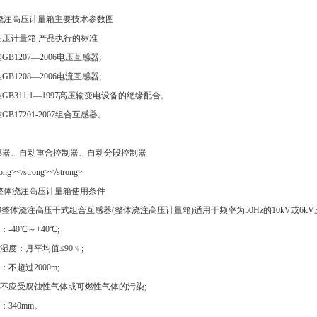
整体浇注高压计量箱主要技术参数图
压计量箱 产品执行的标准
B1207—2006电压互感器;
B1208—2006电流互感器;
B311.1—1997高压输变电设备的绝缘配合。
B17201-2007组合互感器。
感器、自动重合控制器、自动分段控制器
10整体浇注高压计量箱使用条件
10整体浇注高压干式组合互感器(整体浇注高压计量箱)适用于频率为50Hz的10kV或6k
40℃～+40℃;
度：月平均值≤90﹪;
不超过2000m;
不应受腐蚀性气体或可燃性气体的污染;
340mm。