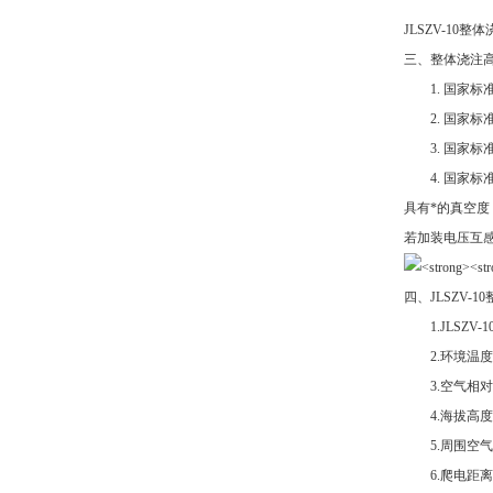
JLSZV-10
三、整体浇注高
1. 国家标准G
2. 国家标准G
3. 国家标准G
4. 国家标准G
具有*的真空度
若加装电压互
四、JLSZV-
1.JLSZV-
2.环境温度：-
3.空气相对湿
4.海拔高度：
5.周围空气
6.爬电距离：