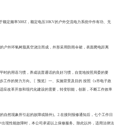
于额定频率50HZ，额定电压10KV的户外交流电力系统中作有功、无
老化的户外环氧树脂真空浇注而成，外形采用防雨伞裙，表面爬电距离
平时的用语习惯，养成说普通话的良好习惯，自觉地按照局委的要
步工作的努力方向。〖预览〗一、实施背景及目的 按照《x市电子政
要适应改革开放和现代化建设的需要，转变职能，创新，不断工作效率
的自然现象所引起的故障或除外)。2.在接到报修通知后，七个工作日
用中出现性能故障时，本公司承诺以上保修服务。除此以外，适用法律法