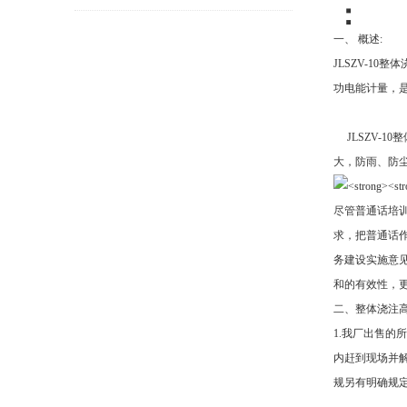
：
要
一、 概述:
JLSZV-1
功电能计量，
JLSZV-1
大，防雨、防
尽管普通话培
求，把普通话
务建设实施意
和的有效性，
二、整体浇注高
1.我厂出售的
内赶到现场并
规另有明确规