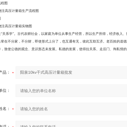
流程图
整体浇注高压计量箱生产流程图
图
整体浇注高压计量箱实物图
生“关系学”。古代农耕社会，以家庭为单位从事生产经营，所以生产所得，经济收入
长辈在不分家，不分财，即使形式上分了，也互通有无，彼此互助互济。老百姓的道德
作，致使公德的观念、意识形态未发展。私德的发展，使得拉关系、走后门、徇私情的
产品：
单位：
姓名：
电话：